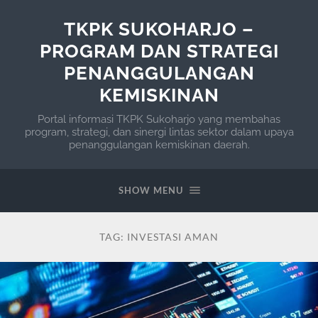
TKPK SUKOHARJO –
PROGRAM DAN STRATEGI
PENANGGULANGAN
KEMISKINAN
Portal informasi TKPK Sukoharjo yang membahas
program, strategi, dan sinergi lintas sektor dalam upaya
penanggulangan kemiskinan daerah.
SHOW MENU
TAG:
INVESTASI AMAN