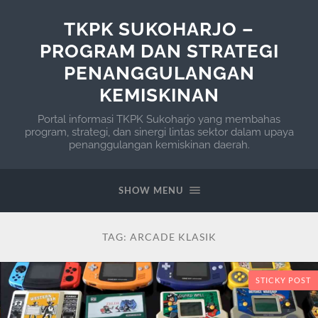
TKPK SUKOHARJO –
PROGRAM DAN STRATEGI
PENANGGULANGAN
KEMISKINAN
Portal informasi TKPK Sukoharjo yang membahas
program, strategi, dan sinergi lintas sektor dalam upaya
penanggulangan kemiskinan daerah.
SHOW MENU
TAG:
ARCADE KLASIK
STICKY POST