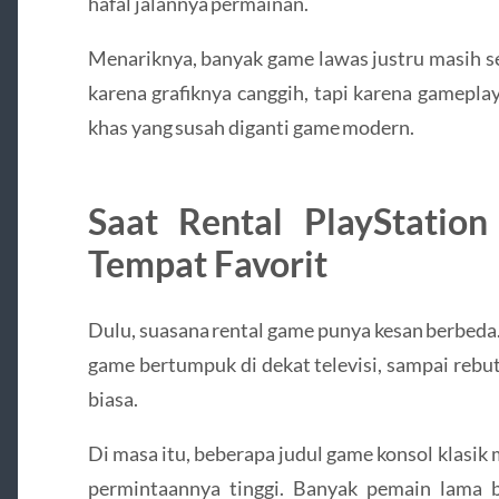
hafal jalannya permainan.
Menariknya, banyak game lawas justru masih s
karena grafiknya canggih, tapi karena gamepla
khas yang susah diganti game modern.
Saat Rental PlayStatio
Tempat Favorit
Dulu, suasana rental game punya kesan berbeda.
game bertumpuk di dekat televisi, sampai rebu
biasa.
Di masa itu, beberapa judul game konsol klasik
permintaannya tinggi. Banyak pemain lama 