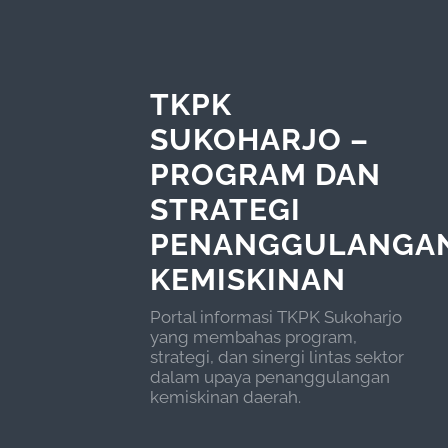
TKPK
SUKOHARJO –
PROGRAM DAN
STRATEGI
PENANGGULANGA
KEMISKINAN
Portal informasi TKPK Sukoharjo
yang membahas program,
strategi, dan sinergi lintas sektor
dalam upaya penanggulangan
kemiskinan daerah.