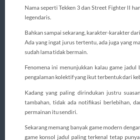
Nama seperti
Tekken 3
dan
Street Fighter II
ham
legendaris.
Bahkan sampai sekarang, karakter-karakter dar
Ada yang ingat jurus tertentu, ada juga yang 
sudah lama tidak bermain.
Fenomena ini menunjukkan kalau game jadul b
pengalaman kolektif yang ikut terbentuk dari keb
Kadang yang paling dirindukan justru suasan
tambahan, tidak ada notifikasi berlebihan, d
permainan itu sendiri.
Sekarang memang banyak game modern dengan kua
game konsol jadul paling terkenal tetap punya