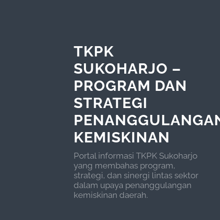
TKPK
SUKOHARJO –
PROGRAM DAN
STRATEGI
PENANGGULANGA
KEMISKINAN
Portal informasi TKPK Sukoharjo
yang membahas program,
strategi, dan sinergi lintas sektor
dalam upaya penanggulangan
kemiskinan daerah.