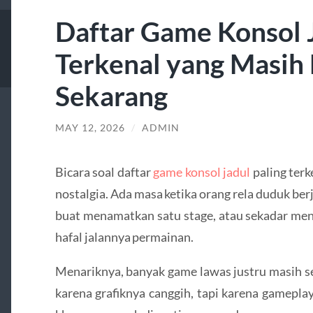
Daftar Game Konsol J
Terkenal yang Masih 
Sekarang
MAY 12, 2026
/
ADMIN
Bicara soal daftar
game konsol jadul
paling terk
nostalgia. Ada masa ketika orang rela duduk be
buat menamatkan satu stage, atau sekadar men
hafal jalannya permainan.
Menariknya, banyak game lawas justru masih s
karena grafiknya canggih, tapi karena gamepla