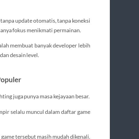
tanpa update otomatis, tanpa koneksi
 hanya fokus menikmati permainan.
 malah membuat banyak developer lebih
dan desain level.
Populer
hting juga punya masa kejayaan besar.
pir selalu muncul dalam daftar game
i game tersebut masih mudah dikenali.