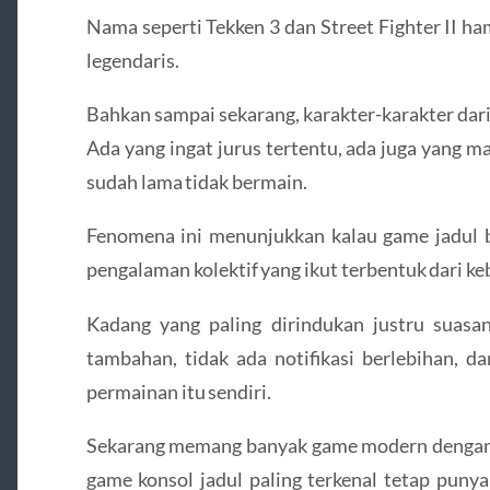
Nama seperti
Tekken 3
dan
Street Fighter II
ham
legendaris.
Bahkan sampai sekarang, karakter-karakter dar
Ada yang ingat jurus tertentu, ada juga yang 
sudah lama tidak bermain.
Fenomena ini menunjukkan kalau game jadul b
pengalaman kolektif yang ikut terbentuk dari keb
Kadang yang paling dirindukan justru suasan
tambahan, tidak ada notifikasi berlebihan, d
permainan itu sendiri.
Sekarang memang banyak game modern dengan kua
game konsol jadul paling terkenal tetap punya