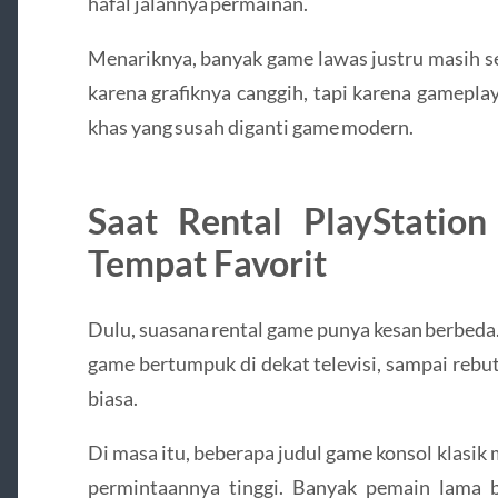
hafal jalannya permainan.
Menariknya, banyak game lawas justru masih s
karena grafiknya canggih, tapi karena gamepla
khas yang susah diganti game modern.
Saat Rental PlayStatio
Tempat Favorit
Dulu, suasana rental game punya kesan berbeda.
game bertumpuk di dekat televisi, sampai rebu
biasa.
Di masa itu, beberapa judul game konsol klasik
permintaannya tinggi. Banyak pemain lama 